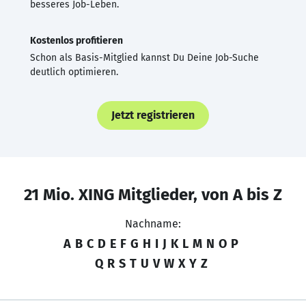
besseres Job-Leben.
Kostenlos profitieren
Schon als Basis-Mitglied kannst Du Deine Job-Suche
deutlich optimieren.
Jetzt registrieren
21 Mio. XING Mitglieder, von A bis Z
Nachname:
A
B
C
D
E
F
G
H
I
J
K
L
M
N
O
P
Q
R
S
T
U
V
W
X
Y
Z