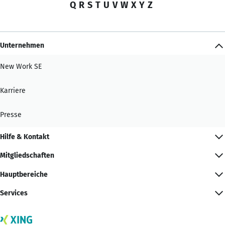
Q
R
S
T
U
V
W
X
Y
Z
Unternehmen
New Work SE
Karriere
Presse
Hilfe & Kontakt
Mitgliedschaften
Hauptbereiche
Services