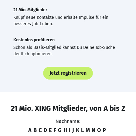
21 Mio. Mitglieder
Knüpf neue Kontakte und erhalte Impulse für ein
besseres Job-Leben.
Kostenlos profitieren
Schon als Basis-Mitglied kannst Du Deine Job-Suche
deutlich optimieren.
Jetzt registrieren
21 Mio. XING Mitglieder, von A bis Z
Nachname:
A
B
C
D
E
F
G
H
I
J
K
L
M
N
O
P