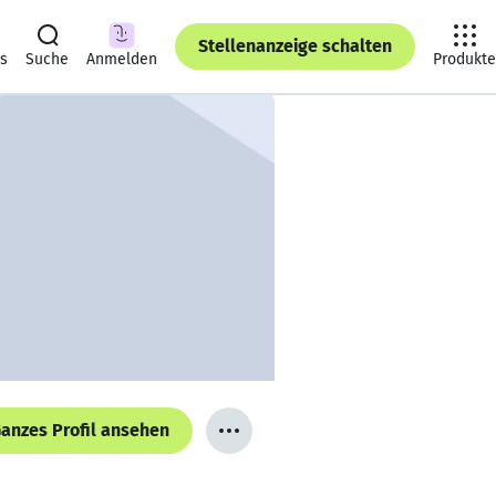
Stellenanzeige schalten
ts
Suche
Anmelden
Produkte
anzes Profil ansehen