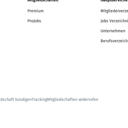
Mitgliedschaften
Hauptbereiche
Premium
Mitgliederverz
ProJobs
Jobs Verzeichn
Unternehmen
Berufsverzeich
edschaft kündigen
Tracking
Mitgliedschaften widerrufen