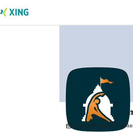
Rishikesh Yog Te
Angestellt, Owener, rishik