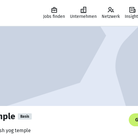
Jobs finden
Unternehmen
Netzwerk
Insigh
mple
Basis
G
esh yog temple