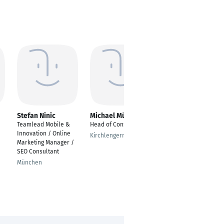
Stefan Ninic
Michael Müller
Chrysovalantis
Tziaras
Teamlead Mobile &
Head of Consulting
Consultant | Product
Innovation / Online
Kirchlengern
Owner | Business
Marketing Manager /
Analyst | Agile Coach
SEO Consultant
Düsseldorf
München