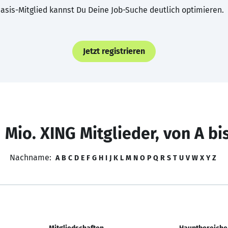
asis-Mitglied kannst Du Deine Job-Suche deutlich optimieren.
Jetzt registrieren
 Mio. XING Mitglieder, von A bi
Nachname:
A
B
C
D
E
F
G
H
I
J
K
L
M
N
O
P
Q
R
S
T
U
V
W
X
Y
Z