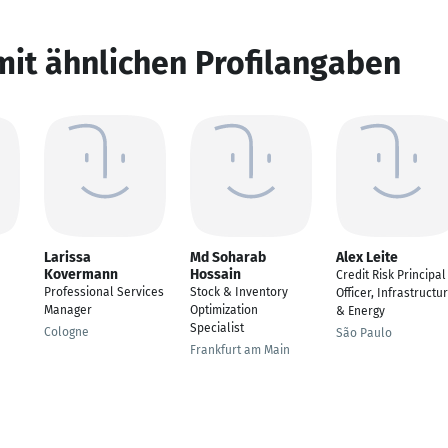
mit ähnlichen Profilangaben
Larissa
Md Soharab
Alex Leite
Kovermann
Hossain
Credit Risk Principal
Professional Services
Stock & Inventory
Officer, Infrastructu
Manager
Optimization
& Energy
Specialist
Cologne
São Paulo
Frankfurt am Main