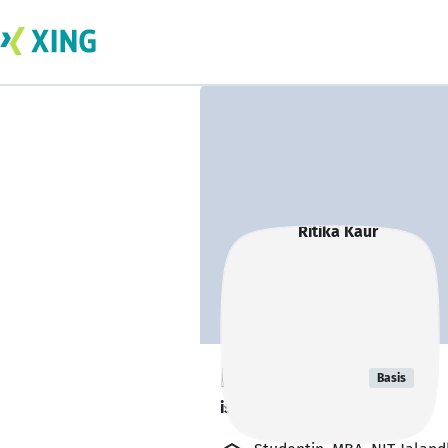
Ritika Kaur
Basis
is about to graduate. 🎓