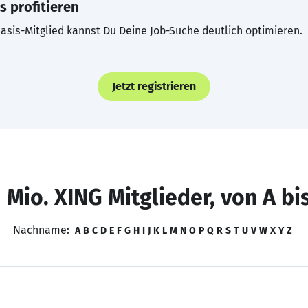
s profitieren
asis-Mitglied kannst Du Deine Job-Suche deutlich optimieren.
Jetzt registrieren
 Mio. XING Mitglieder, von A bi
Nachname:
A
B
C
D
E
F
G
H
I
J
K
L
M
N
O
P
Q
R
S
T
U
V
W
X
Y
Z