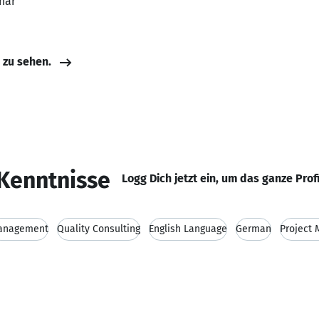
har
e zu sehen.
Kenntnisse
Logg Dich jetzt ein, um das ganze Prof
anagement
Quality Consulting
English Language
German
Project