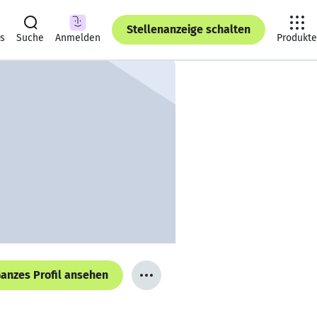
Stellenanzeige schalten
ts
Suche
Anmelden
Produkte
anzes Profil ansehen