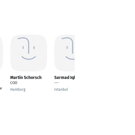
Martin Schorsch
Sarmad Iqbal
Dipinky Das
COO
---
---
re
Hamburg
Istanbul
Frankfurt am Main