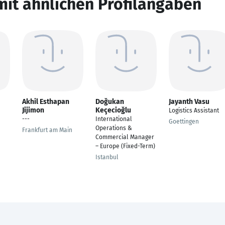
mit ähnlichen Profilangaben
Akhil Esthapan
Doğukan
Jayanth Vasu
Jijimon
Keçecioğlu
Logistics Assistant
---
International
Goettingen
Operations &
Frankfurt am Main
Commercial Manager
– Europe (Fixed-Term)
Istanbul