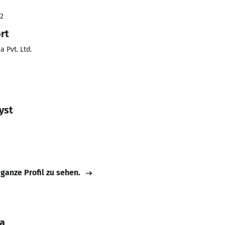
22
rt
a Pvt. Ltd.
yst
 ganze Profil zu sehen.
ma