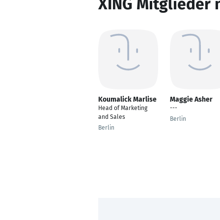
XING Mitglieder 
Koumalick Marlise
Maggie Asher
Head of Marketing
---
and Sales
Berlin
Berlin