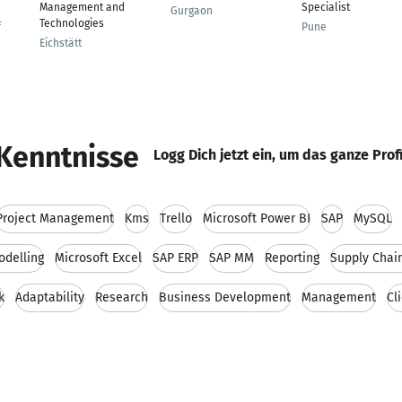
Management and
Specialist
Gurgaon
Technologies
f
Pune
Eichstätt
Kenntnisse
Logg Dich jetzt ein, um das ganze Prof
Project Management
Kms
Trello
Microsoft Power BI
SAP
MySQL
odelling
Microsoft Excel
SAP ERP
SAP MM
Reporting
Supply Cha
k
Adaptability
Research
Business Development
Management
Cl