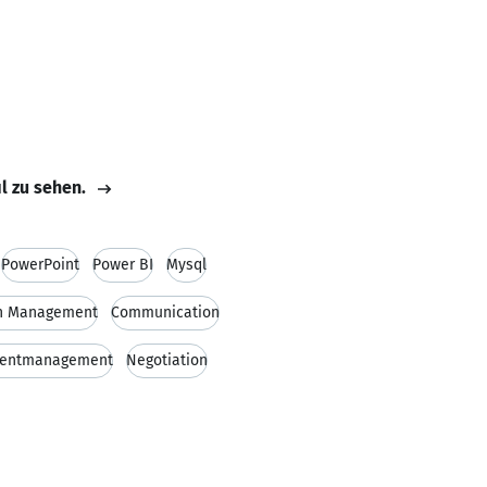
il zu sehen.
PowerPoint
Power BI
Mysql
in Management
Communication
ientmanagement
Negotiation