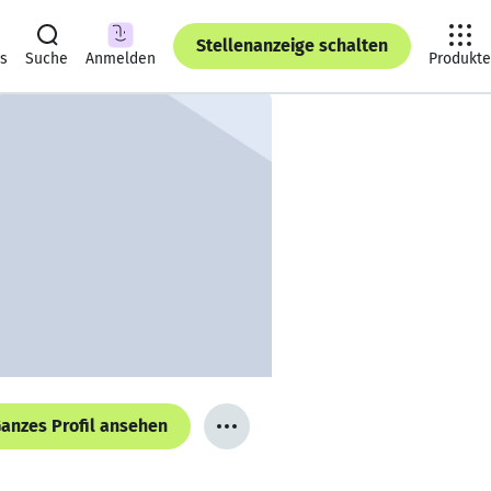
Stellenanzeige schalten
ts
Suche
Anmelden
Produkte
anzes Profil ansehen