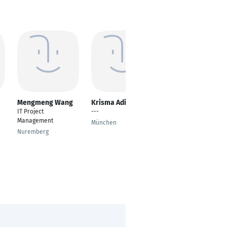
Mengmeng Wang
Krisma Adiwibawa
Sheetal Saxena
IT Project
---
Senior IT Consultant
Management
München
Toronto
Nuremberg