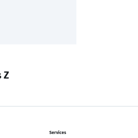
s Z
Services