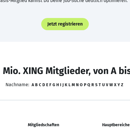
asis-Mitglied kannst Du Deine Job-Suche deutlich optimieren.
Jetzt registrieren
 Mio. XING Mitglieder, von A bi
Nachname:
A
B
C
D
E
F
G
H
I
J
K
L
M
N
O
P
Q
R
S
T
U
V
W
X
Y
Z
Mitgliedschaften
Hauptbereiche