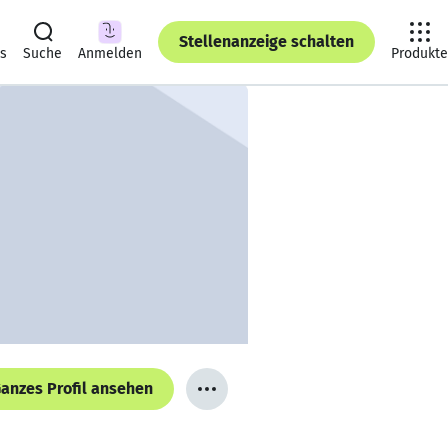
Stellenanzeige schalten
ts
Suche
Anmelden
Produkte
anzes Profil ansehen