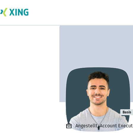
Robert Falzon
Basis
Angestellt, Account Execut