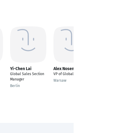
Yi-Chen Lai
Alex Nosenko
Kirthi nethala
Global Sales Section
VP of Global Sales
Business Analyst-
Manager
Sales
Warsaw
(BPM,RPA,INFOR,PROD
Berlin
UCT DEV)
Visakhapatnam