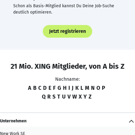
Schon als Basis-Mitglied kannst Du Deine Job-Suche
deutlich optimieren.
Jetzt registrieren
21 Mio. XING Mitglieder, von A bis Z
Nachname:
A
B
C
D
E
F
G
H
I
J
K
L
M
N
O
P
Q
R
S
T
U
V
W
X
Y
Z
Unternehmen
New Work SE