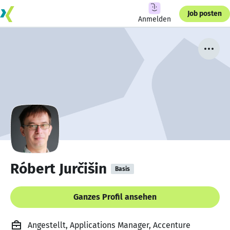
Job posten
Anmelden
Róbert Jurčišin
Basis
Ganzes Profil ansehen
Angestellt, Applications Manager, Accenture