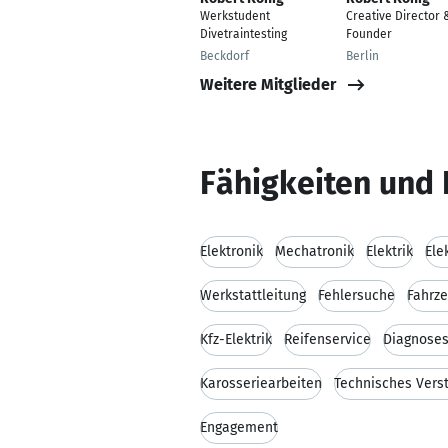
Werkstudent
Creative Director 
Divetraintesting
Founder
Beckdorf
Berlin
Weitere Mitglieder
Fähigkeiten und 
Elektronik
Mechatronik
Elektrik
Ele
Werkstattleitung
Fehlersuche
Fahrz
Kfz-Elektrik
Reifenservice
Diagnose
Karosseriearbeiten
Technisches Vers
Engagement