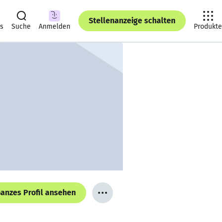
Stellenanzeige schalten
ts
Suche
Anmelden
Produkte
anzes Profil ansehen