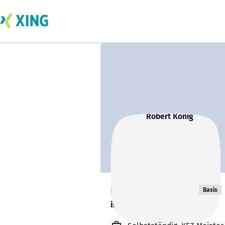
Robert König
Basis
ist offen für Projekte. 🔎