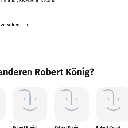
 Inhaber, KFZ-Technik König
e zu sehen.
 anderen Robert König?
Robert König
Robert König
Robert König