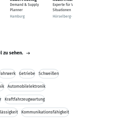
Demand & Supply
Experte für WIN-WIN-
Serviceberater Kia
Planner
Situationen
Kassel
Hamburg
Hörselberg-Hainich
il zu sehen.
Fahrwerk
Getriebe
Schweißen
nik
Automobilelektronik
r
Kraftfahrzeugwartung
lässigkeit
Kommunikationsfähigkeit