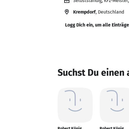
Selbstständig, KFZ-Meister,
Krempdorf
, Deutschland
Logg Dich ein, um alle Einträg
Suchst Du einen
Robert König
Robert König