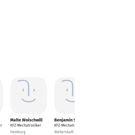
Malte Woischwill
Benjamin Spieß
Mathias Kastner
er
KFZ-Mechatroniker
KFZ-Mechatroniker
Staatlich geprüfter
Techniker,
Hamburg
Weiterstadt