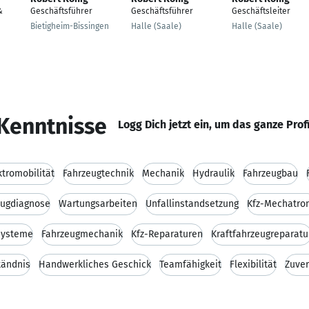
&
Geschäftsführer
Geschäftsführer
Geschäftsleiter
Bietigheim-Bissingen
Halle (Saale)
Halle (Saale)
Kenntnisse
Logg Dich jetzt ein, um das ganze Prof
ktromobilität
Fahrzeugtechnik
Mechanik
Hydraulik
Fahrzeugbau
eugdiagnose
Wartungsarbeiten
Unfallinstandsetzung
Kfz-Mechatro
systeme
Fahrzeugmechanik
Kfz-Reparaturen
Kraftfahrzeugreparatu
tändnis
Handwerkliches Geschick
Teamfähigkeit
Flexibilität
Zuver