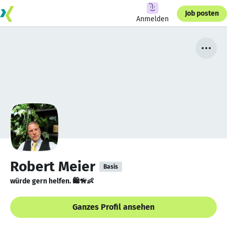
Job posten
Anmelden
Robert Meier
Basis
würde gern helfen. 🛍🦮👶
Ganzes Profil ansehen