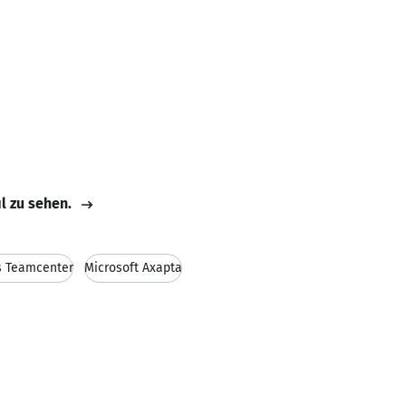
il zu sehen.
 Teamcenter
Microsoft Axapta