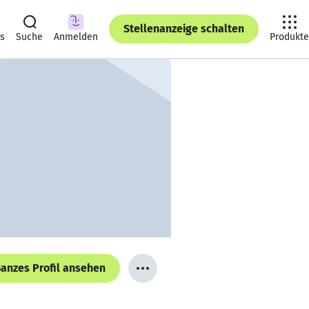
Stellenanzeige schalten
ts
Suche
Anmelden
Produkte
anzes Profil ansehen