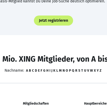
asis-Mitglied kannst Du Deine Job-Suche deutlich optimieren.
Jetzt registrieren
 Mio. XING Mitglieder, von A bi
Nachname:
A
B
C
D
E
F
G
H
I
J
K
L
M
N
O
P
Q
R
S
T
U
V
W
X
Y
Z
Mitgliedschaften
Hauptbereiche