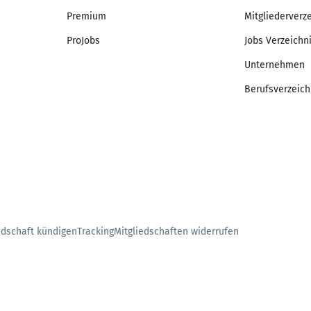
Premium
Mitgliederverz
ProJobs
Jobs Verzeichn
Unternehmen
Berufsverzeich
edschaft kündigen
Tracking
Mitgliedschaften widerrufen