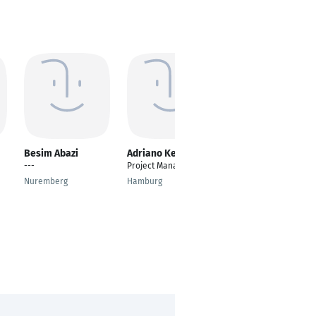
Besim Abazi
Adriano Kehl
Harini
Vinayagamoorthy
---
Project Manager
Property Manager
Nuremberg
Hamburg
Coimbatore