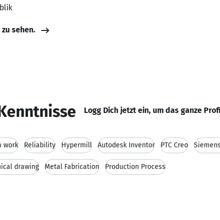
blik
e zu sehen.
Kenntnisse
Logg Dich jetzt ein, um das ganze Prof
 work
Reliability
Hypermill
Autodesk Inventor
PTC Creo
Siemens
ical drawing
Metal Fabrication
Production Process