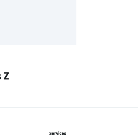
s Z
Services