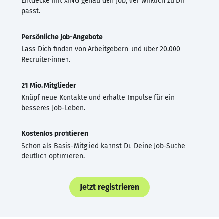
Entdecke mit XING genau den Job, der wirklich zu Dir
passt.
Persönliche Job-Angebote
Lass Dich finden von Arbeitgebern und über 20.000
Recruiter·innen.
21 Mio. Mitglieder
Knüpf neue Kontakte und erhalte Impulse für ein
besseres Job-Leben.
Kostenlos profitieren
Schon als Basis-Mitglied kannst Du Deine Job-Suche
deutlich optimieren.
Jetzt registrieren