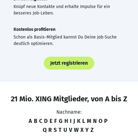
Knüpf neue Kontakte und erhalte Impulse für ein
besseres Job-Leben.
Kostenlos profitieren
Schon als Basis-Mitglied kannst Du Deine Job-Suche
deutlich optimieren.
Jetzt registrieren
21 Mio. XING Mitglieder, von A bis Z
Nachname:
A
B
C
D
E
F
G
H
I
J
K
L
M
N
O
P
Q
R
S
T
U
V
W
X
Y
Z