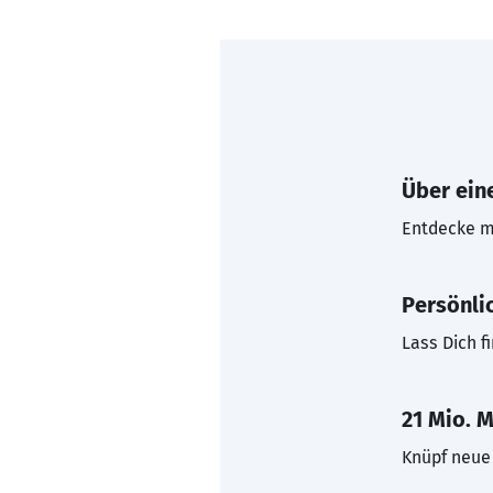
Über eine
Entdecke mi
Persönli
Lass Dich f
21 Mio. M
Knüpf neue 