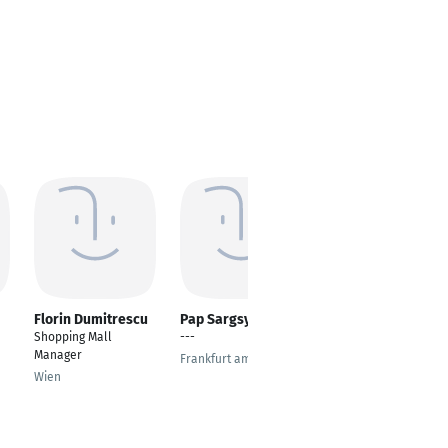
Florin Dumitrescu
Pap Sargsyan
Sameer Desai
Shopping Mall
---
Technical Consultant
Manager
Frankfurt am Main
München
Wien