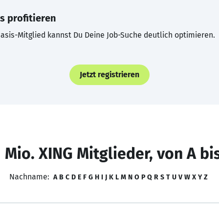
s profitieren
asis-Mitglied kannst Du Deine Job-Suche deutlich optimieren.
Jetzt registrieren
 Mio. XING Mitglieder, von A bi
Nachname:
A
B
C
D
E
F
G
H
I
J
K
L
M
N
O
P
Q
R
S
T
U
V
W
X
Y
Z