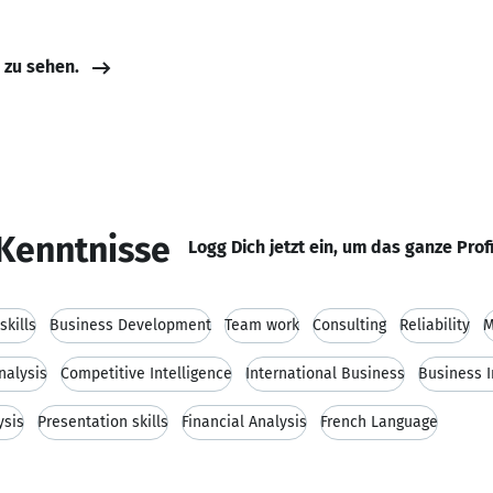
e zu sehen.
Kenntnisse
Logg Dich jetzt ein, um das ganze Prof
kills
Business Development
Team work
Consulting
Reliability
M
nalysis
Competitive Intelligence
International Business
Business I
ysis
Presentation skills
Financial Analysis
French Language