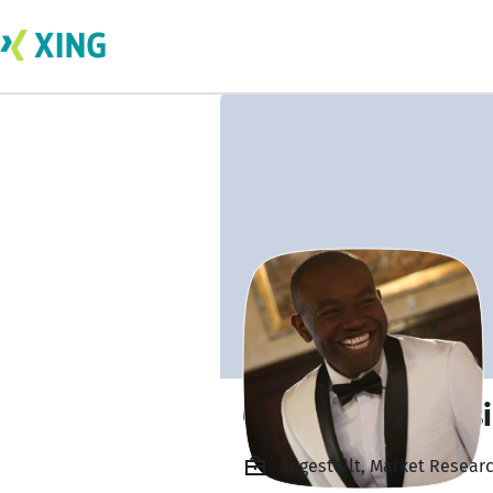
Gilles Tresor Fots
Angestellt, Market Researc