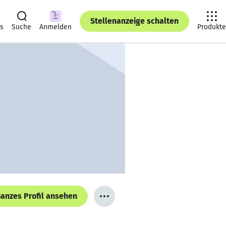
Stellenanzeige schalten
ts
Suche
Anmelden
Produkte
anzes Profil ansehen