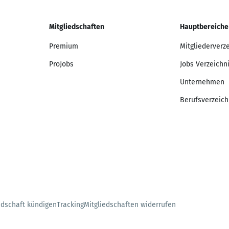
Mitgliedschaften
Hauptbereiche
Premium
Mitgliederverz
ProJobs
Jobs Verzeichn
Unternehmen
Berufsverzeich
edschaft kündigen
Tracking
Mitgliedschaften widerrufen