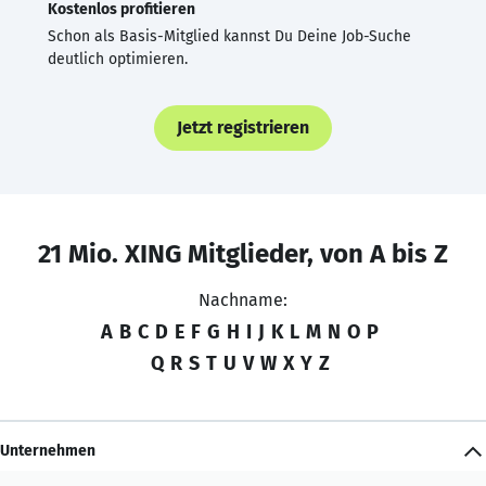
Kostenlos profitieren
Schon als Basis-Mitglied kannst Du Deine Job-Suche
deutlich optimieren.
Jetzt registrieren
21 Mio. XING Mitglieder, von A bis Z
Nachname:
A
B
C
D
E
F
G
H
I
J
K
L
M
N
O
P
Q
R
S
T
U
V
W
X
Y
Z
Unternehmen