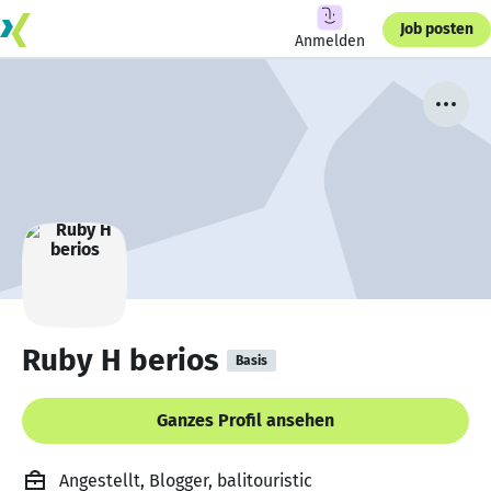
Job posten
Anmelden
Ruby H berios
Basis
Ganzes Profil ansehen
Angestellt, Blogger, balitouristic