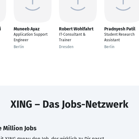
i
Muneeb Ayaz
Robert Wohlfahrt
Pradnyesh Patil
Application Support
IT-Consultant &
Student Research
Engineer
Trainer
Assistant
Berlin
Dresden
Berlin
XING – Das Jobs-Netzwerk
 Million Jobs
t XING genau den Job, der wirklich zu Dir passt.