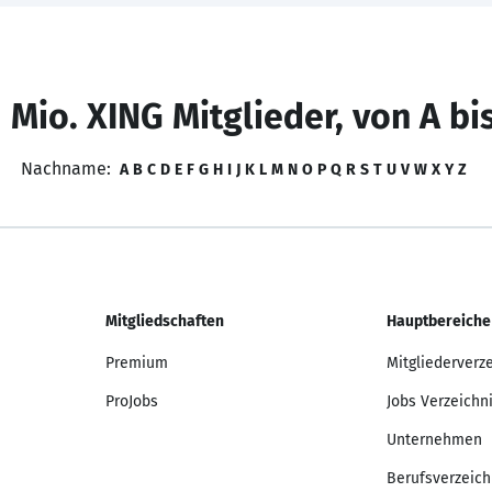
 Mio. XING Mitglieder, von A bi
Nachname:
A
B
C
D
E
F
G
H
I
J
K
L
M
N
O
P
Q
R
S
T
U
V
W
X
Y
Z
Mitgliedschaften
Hauptbereiche
Premium
Mitgliederverz
ProJobs
Jobs Verzeichn
Unternehmen
Berufsverzeich