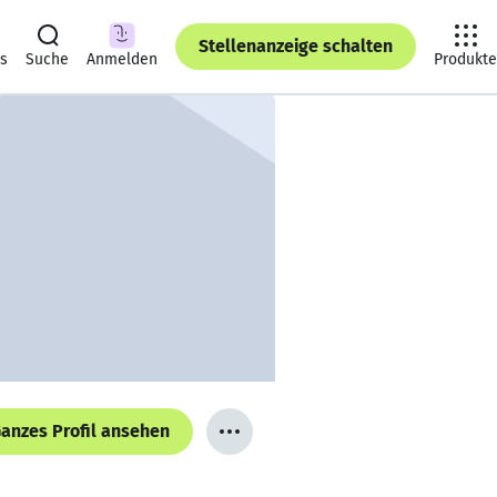
Stellenanzeige schalten
ts
Suche
Anmelden
Produkte
anzes Profil ansehen