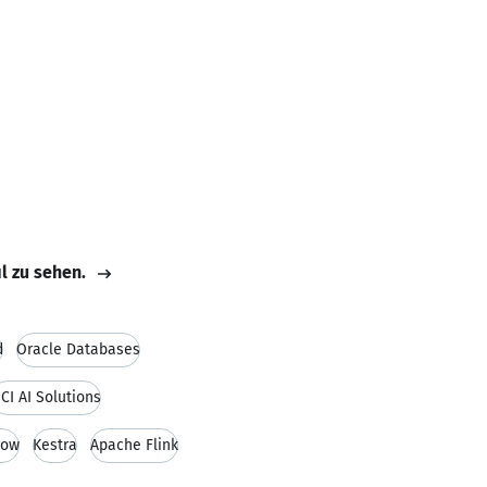
il zu sehen.
d
Oracle Databases
CI AI Solutions
low
Kestra
Apache Flink