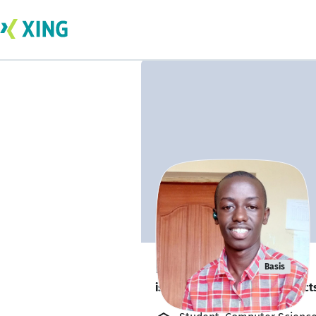
Ryan Giggs
Basis
is looking for freelance project