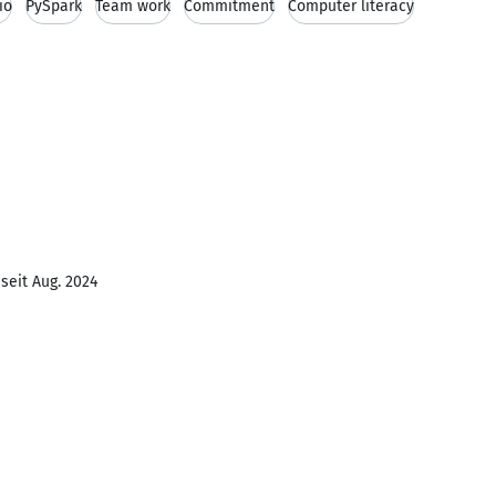
io
PySpark
Team work
Commitment
Computer literacy
seit Aug. 2024