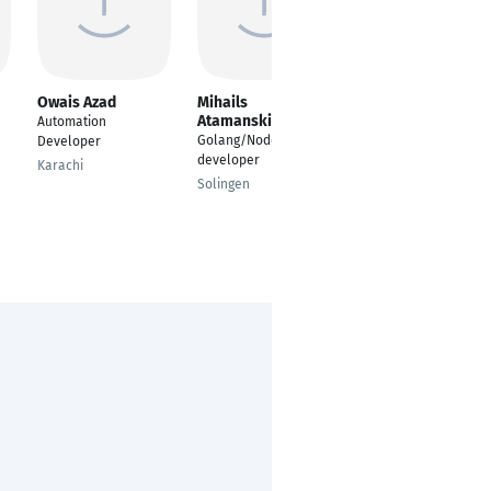
Owais Azad
Mihails
Samet Kamğul
Atamanskis
Automation
Test Automation
Golang/Nodejs
Developer
Engineer
developer
Karachi
Izmir
Solingen