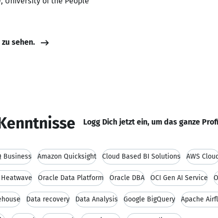
 University of the People
e zu sehen.
Kenntnisse
Logg Dich jetzt ein, um das ganze Prof
 Business
Amazon Quicksight
Cloud Based BI Solutions
AWS Clou
 Heatwave
Oracle Data Platform
Oracle DBA
OCI Gen AI Service
O
ehouse
Data recovery
Data Analysis
Google BigQuery
Apache Airf