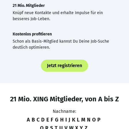
21 Mio. Mitglieder
Knüpf neue Kontakte und erhalte Impulse für ein
besseres Job-Leben.
Kostenlos profitieren
Schon als Basis-Mitglied kannst Du Deine Job-Suche
deutlich optimieren.
Jetzt registrieren
21 Mio. XING Mitglieder, von A bis Z
Nachname:
A
B
C
D
E
F
G
H
I
J
K
L
M
N
O
P
Q
R
S
T
U
V
W
X
Y
Z