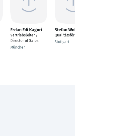
Erdan Edi Kaguri
Stefan Wolff
Terry Ayerve
Vertriebsleiter /
Qualitätsförderung
Senior Project
Director of Sales
Manager / Business
Stuttgart
Analyst
München
Frankfurt am Main