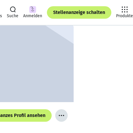
Stellenanzeige schalten
ts
Suche
Anmelden
Produkte
anzes Profil ansehen