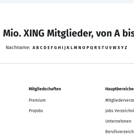
 Mio. XING Mitglieder, von A bi
Nachname:
A
B
C
D
E
F
G
H
I
J
K
L
M
N
O
P
Q
R
S
T
U
V
W
X
Y
Z
Mitgliedschaften
Hauptbereiche
Premium
Mitgliederverz
ProJobs
Jobs Verzeichn
Unternehmen
Berufsverzeich