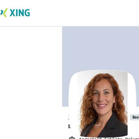
Sabrina Suárez
Bas
busca nuevos proyectos. 🔎