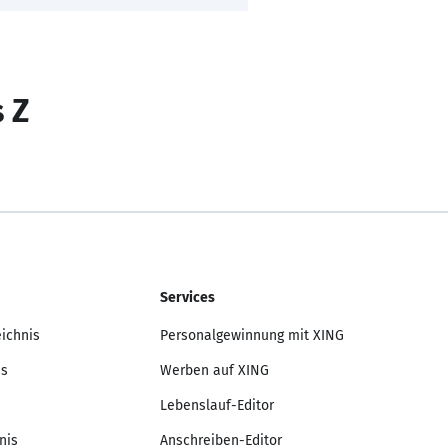
s Z
Services
eichnis
Personalgewinnung mit XING
is
Werben auf XING
Lebenslauf-Editor
nis
Anschreiben-Editor