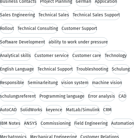
Business Contacts
Project Planning
German
Application
Sales Engineering
Technical Sales
Technical Sales Support
Rollout
Technical Consulting
Customer Support
Software Development
ability to work under pressure
Analytical skills
Customer service
Customer care
Technology
English Language
Technical Support
Troubleshooting
Schulung
Responsible
Seminarleitung
vision system
machine vision
schulungsreferent
Programming language
Error analysis
CAD
AutoCAD
SolidWorks
keyence
MatLab/Simulink
CRM
IBM Notes
ANSYS
Commissioning
Field Engineering
Automation
Mechatronics
Mechanical Engineering
Customer Relations