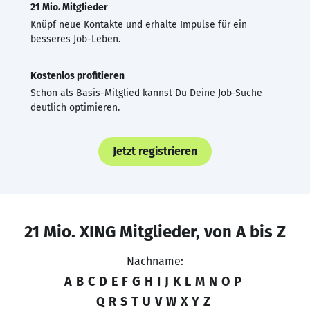
21 Mio. Mitglieder
Knüpf neue Kontakte und erhalte Impulse für ein
besseres Job-Leben.
Kostenlos profitieren
Schon als Basis-Mitglied kannst Du Deine Job-Suche
deutlich optimieren.
Jetzt registrieren
21 Mio. XING Mitglieder, von A bis Z
Nachname:
A
B
C
D
E
F
G
H
I
J
K
L
M
N
O
P
Q
R
S
T
U
V
W
X
Y
Z