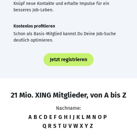
Knüpf neue Kontakte und erhalte Impulse für ein
besseres Job-Leben.
Kostenlos profitieren
Schon als Basis-Mitglied kannst Du Deine Job-Suche
deutlich optimieren.
Jetzt registrieren
21 Mio. XING Mitglieder, von A bis Z
Nachname:
A
B
C
D
E
F
G
H
I
J
K
L
M
N
O
P
Q
R
S
T
U
V
W
X
Y
Z