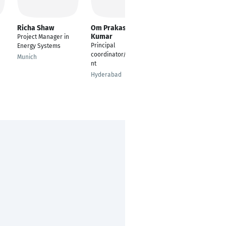
Richa Shaw
Om Prakash
Aytekin Esen
Kumar
Project Manager in
Operations Specialist
Principal
Energy Systems
Istanbul
coordinator/Consulta
Munich
nt
Hyderabad