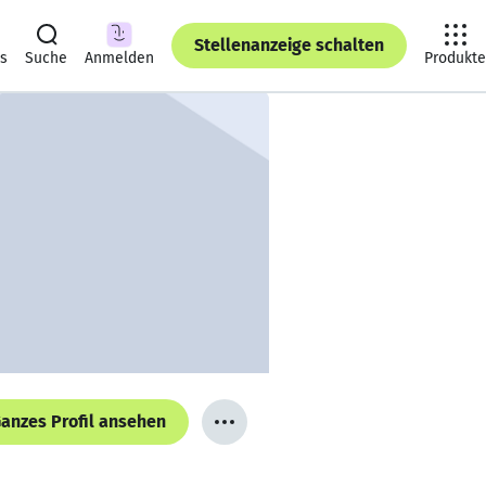
Stellenanzeige schalten
ts
Suche
Anmelden
Produkte
anzes Profil ansehen