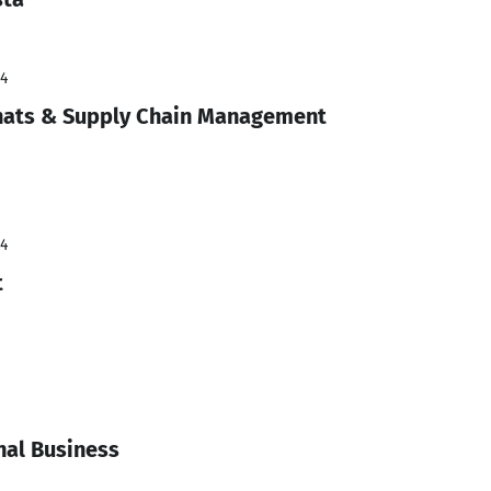
24
chats & Supply Chain Management
24
t
nal Business