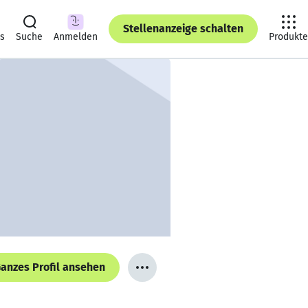
Stellenanzeige schalten
ts
Suche
Anmelden
Produkte
anzes Profil ansehen