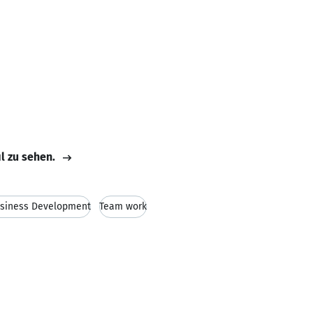
il zu sehen.
siness Development
Team work