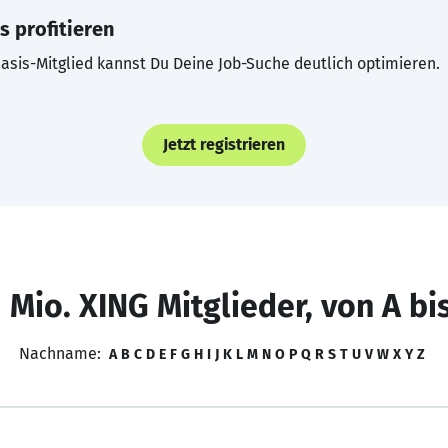
s profitieren
asis-Mitglied kannst Du Deine Job-Suche deutlich optimieren.
Jetzt registrieren
 Mio. XING Mitglieder, von A bi
Nachname:
A
B
C
D
E
F
G
H
I
J
K
L
M
N
O
P
Q
R
S
T
U
V
W
X
Y
Z