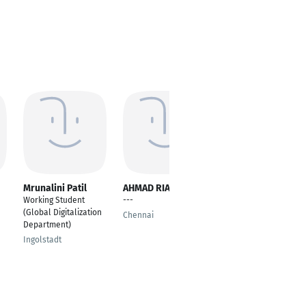
Mrunalini Patil
AHMAD RIAZUDDIN
Besim Abazi
Working Student
---
---
(Global Digitalization
Chennai
Nuremberg
Department)
Ingolstadt