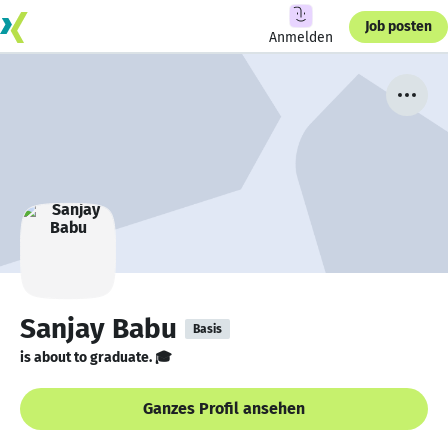
Job posten
Anmelden
Sanjay Babu
Basis
is about to graduate. 🎓
Ganzes Profil ansehen