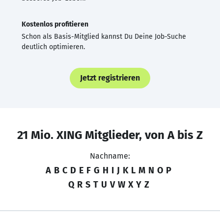
Kostenlos profitieren
Schon als Basis-Mitglied kannst Du Deine Job-Suche
deutlich optimieren.
Jetzt registrieren
21 Mio. XING Mitglieder, von A bis Z
Nachname:
A
B
C
D
E
F
G
H
I
J
K
L
M
N
O
P
Q
R
S
T
U
V
W
X
Y
Z