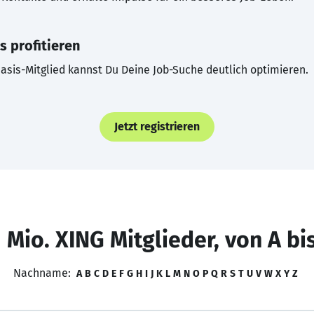
s profitieren
asis-Mitglied kannst Du Deine Job-Suche deutlich optimieren.
Jetzt registrieren
 Mio. XING Mitglieder, von A bi
Nachname:
A
B
C
D
E
F
G
H
I
J
K
L
M
N
O
P
Q
R
S
T
U
V
W
X
Y
Z