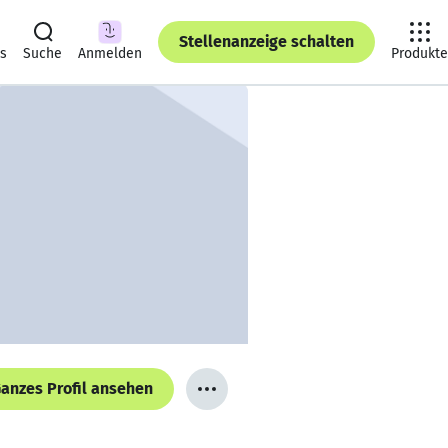
Stellenanzeige schalten
ts
Suche
Anmelden
Produkte
anzes Profil ansehen