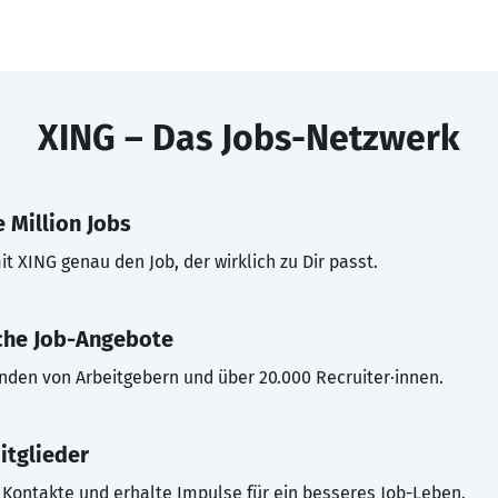
XING – Das Jobs-Netzwerk
 Million Jobs
t XING genau den Job, der wirklich zu Dir passt.
che Job-Angebote
inden von Arbeitgebern und über 20.000 Recruiter·innen.
itglieder
Kontakte und erhalte Impulse für ein besseres Job-Leben.