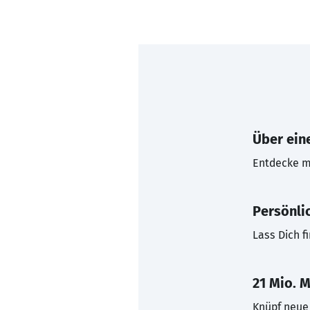
Über eine
Entdecke mi
Persönli
Lass Dich f
21 Mio. M
Knüpf neue 