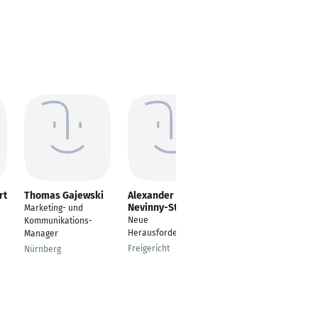
rt
Thomas Gajewski
Alexander
Nastassia Kroner
Nevinny-Stickel
Marketing- und
Strategisches Growth
Neue
Kommunikations-
Marketing Consulting
Herausforderung
Manager
& Interim
Marketingmanagemen
Freigericht
Nürnberg
t
Oberndorf am Neckar