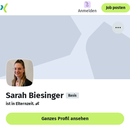
Job posten
Anmelden
Sarah Biesinger
Basis
ist in Elternzeit. 👶
Ganzes Profil ansehen