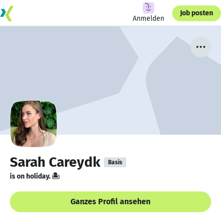
Job posten
Anmelden
Sarah Careydk
Basis
is on holiday. 🏝️
Ganzes Profil ansehen