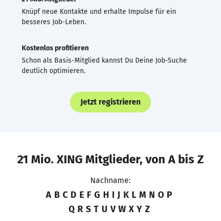
Knüpf neue Kontakte und erhalte Impulse für ein
besseres Job-Leben.
Kostenlos profitieren
Schon als Basis-Mitglied kannst Du Deine Job-Suche
deutlich optimieren.
Jetzt registrieren
21 Mio. XING Mitglieder, von A bis Z
Nachname:
A
B
C
D
E
F
G
H
I
J
K
L
M
N
O
P
Q
R
S
T
U
V
W
X
Y
Z