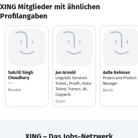
XING Mitglieder mit ähnlichen
Profilangaben
Sukriti Singh
Jan Arnold
Aafia Rehman
Choudhary
Linguistic Services:
Project and Product
---
Transl., Proofr., Voice
Manager
Talent, Transcr., AI,
Mumbai
Berlin
Copywrit.
Essen
XING – Das Jobs-Netzwerk