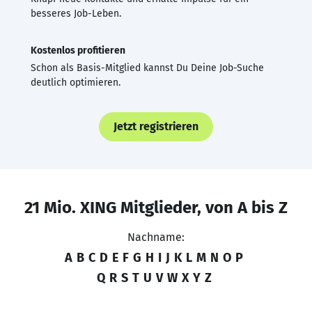
besseres Job-Leben.
Kostenlos profitieren
Schon als Basis-Mitglied kannst Du Deine Job-Suche
deutlich optimieren.
Jetzt registrieren
21 Mio. XING Mitglieder, von A bis Z
Nachname:
A
B
C
D
E
F
G
H
I
J
K
L
M
N
O
P
Q
R
S
T
U
V
W
X
Y
Z