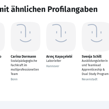
mit ähnlichen Profilangaben
p
Carina Dormann
Arınç Kayaçelebi
Svenja Schill
Sozialpädagogische
Laborleiter
Ausbildungsleiterin
Fachkraft im
und Teamlead
Hannover
multiprofessionellen
Apprenticeship &
Team
Dual Study Program
Bonn
Neuenstadt