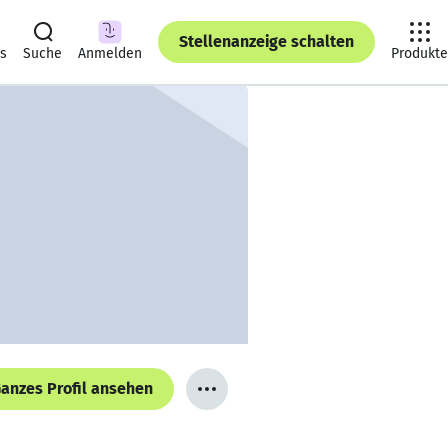
Stellenanzeige schalten
ts
Suche
Anmelden
Produkte
anzes Profil ansehen