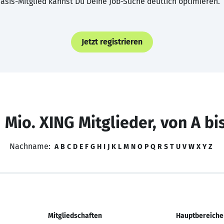
asis-Mitglied kannst Du Deine Job-Suche deutlich optimieren.
Jetzt registrieren
 Mio. XING Mitglieder, von A bi
Nachname:
A
B
C
D
E
F
G
H
I
J
K
L
M
N
O
P
Q
R
S
T
U
V
W
X
Y
Z
Mitgliedschaften
Hauptbereiche