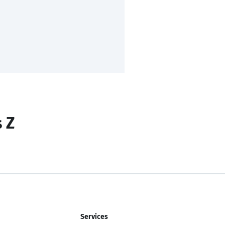
s Z
Services