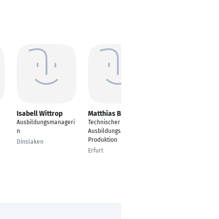
Isabell Wittrop
Matthias Buchholz
Oliver Weger
Ausbildungsmanageri
Technischer
Kaufmännischer
n
Ausbildungsleiter
Ausbildungsleitung
Produktion
Dinslaken
Ludwigsburg
Erfurt