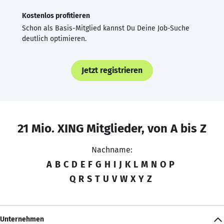
Kostenlos profitieren
Schon als Basis-Mitglied kannst Du Deine Job-Suche
deutlich optimieren.
Jetzt registrieren
21 Mio. XING Mitglieder, von A bis Z
Nachname:
A
B
C
D
E
F
G
H
I
J
K
L
M
N
O
P
Q
R
S
T
U
V
W
X
Y
Z
Unternehmen