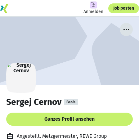
Job posten
Anmelden
Sergej Cernov
Basis
Ganzes Profil ansehen
Angestellt, Metzgermeister, REWE Group