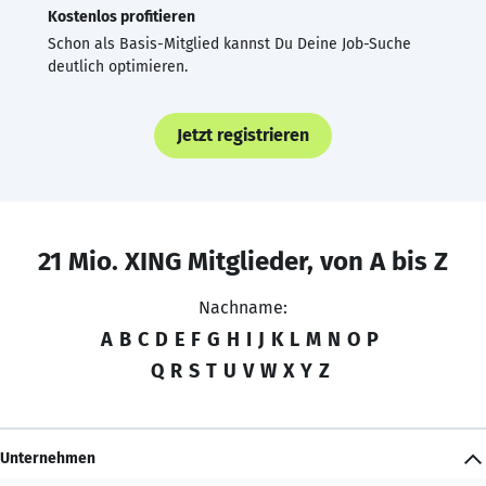
Kostenlos profitieren
Schon als Basis-Mitglied kannst Du Deine Job-Suche
deutlich optimieren.
Jetzt registrieren
21 Mio. XING Mitglieder, von A bis Z
Nachname:
A
B
C
D
E
F
G
H
I
J
K
L
M
N
O
P
Q
R
S
T
U
V
W
X
Y
Z
Unternehmen