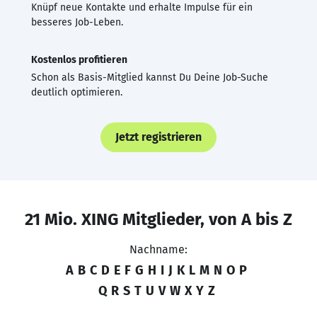
Knüpf neue Kontakte und erhalte Impulse für ein
besseres Job-Leben.
Kostenlos profitieren
Schon als Basis-Mitglied kannst Du Deine Job-Suche
deutlich optimieren.
Jetzt registrieren
21 Mio. XING Mitglieder, von A bis Z
Nachname:
A
B
C
D
E
F
G
H
I
J
K
L
M
N
O
P
Q
R
S
T
U
V
W
X
Y
Z