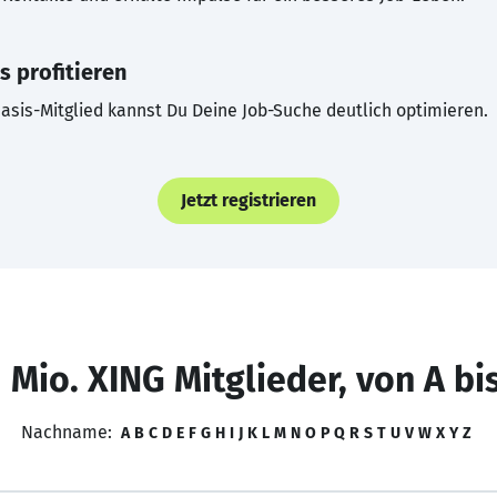
s profitieren
asis-Mitglied kannst Du Deine Job-Suche deutlich optimieren.
Jetzt registrieren
 Mio. XING Mitglieder, von A bi
Nachname:
A
B
C
D
E
F
G
H
I
J
K
L
M
N
O
P
Q
R
S
T
U
V
W
X
Y
Z