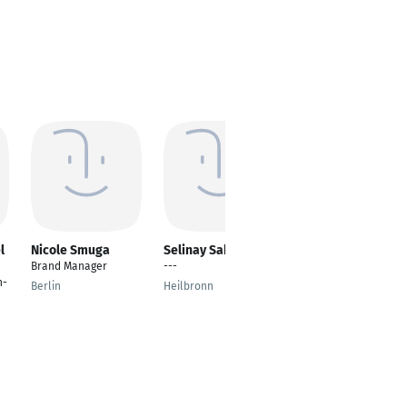
l
Nicole Smuga
Selinay Sakar
Franziska Goth
Brand Manager
---
Sozialpädagogin
n-
Berlin
Heilbronn
München