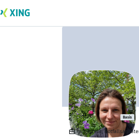
Sheila Grunz
Basis
Angestellt, Notfallsanitäter