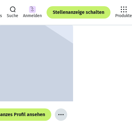
Stellenanzeige schalten
ts
Suche
Anmelden
Produkte
anzes Profil ansehen