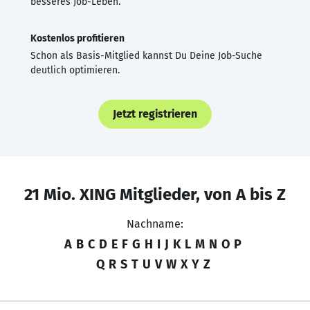
besseres Job-Leben.
Kostenlos profitieren
Schon als Basis-Mitglied kannst Du Deine Job-Suche
deutlich optimieren.
Jetzt registrieren
21 Mio. XING Mitglieder, von A bis Z
Nachname:
A
B
C
D
E
F
G
H
I
J
K
L
M
N
O
P
Q
R
S
T
U
V
W
X
Y
Z