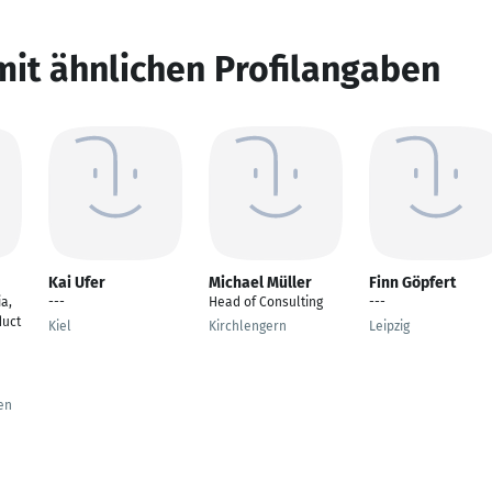
mit ähnlichen Profilangaben
Kai Ufer
Michael Müller
Finn Göpfert
a,
---
Head of Consulting
---
duct
Kiel
Kirchlengern
Leipzig
en