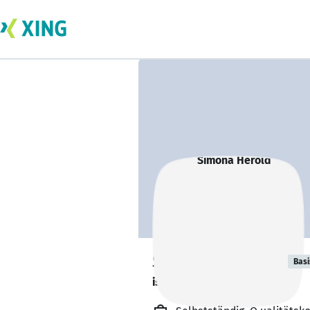
Simona Herold
Basi
ist offen für Projekte. 🔎