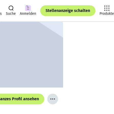
Stellenanzeige schalten
ts
Suche
Anmelden
Produkte
anzes Profil ansehen