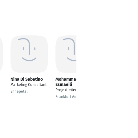
Nina Di Sabatino
Mohammad
Marina Renner
Esmaeili
Marketing Consultant
Verkaufsberater
Projektleiter
Hochbau /
Ennepetal
Innendienst
Frankfurt Am Main
Eichstätt