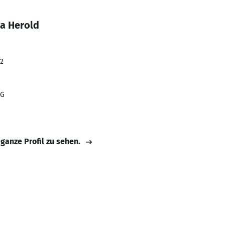
a Herold
22
AG
 ganze Profil zu sehen.