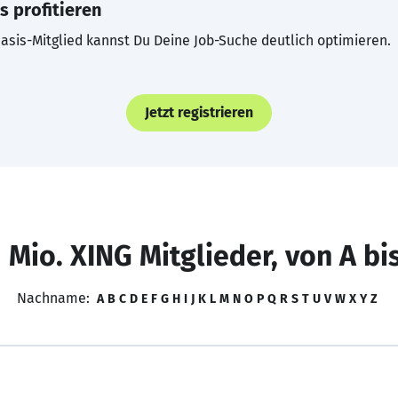
s profitieren
asis-Mitglied kannst Du Deine Job-Suche deutlich optimieren.
Jetzt registrieren
 Mio. XING Mitglieder, von A bi
Nachname:
A
B
C
D
E
F
G
H
I
J
K
L
M
N
O
P
Q
R
S
T
U
V
W
X
Y
Z