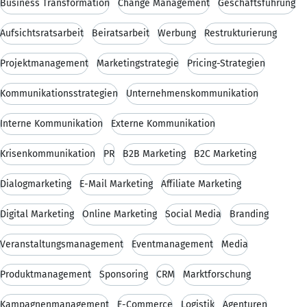
Business Transformation
Change Management
Geschäftsführung
Aufsichtsratsarbeit
Beiratsarbeit
Werbung
Restrukturierung
Projektmanagement
Marketingstrategie
Pricing-Strategien
Kommunikationsstrategien
Unternehmenskommunikation
Interne Kommunikation
Externe Kommunikation
Krisenkommunikation
PR
B2B Marketing
B2C Marketing
Dialogmarketing
E-Mail Marketing
Affiliate Marketing
Digital Marketing
Online Marketing
Social Media
Branding
Veranstaltungsmanagement
Eventmanagement
Media
Produktmanagement
Sponsoring
CRM
Marktforschung
Kampagnenmanagement
E-Commerce
Logistik
Agenturen