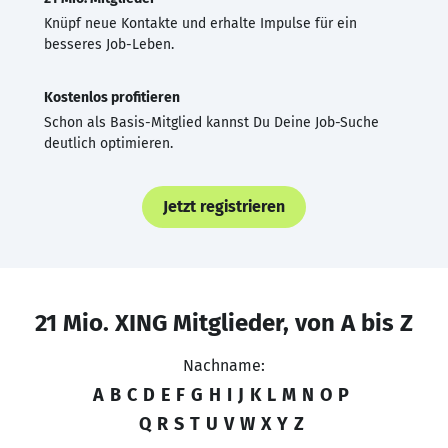
Knüpf neue Kontakte und erhalte Impulse für ein
besseres Job-Leben.
Kostenlos profitieren
Schon als Basis-Mitglied kannst Du Deine Job-Suche
deutlich optimieren.
Jetzt registrieren
21 Mio. XING Mitglieder, von A bis Z
Nachname:
A
B
C
D
E
F
G
H
I
J
K
L
M
N
O
P
Q
R
S
T
U
V
W
X
Y
Z