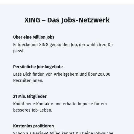
XING – Das Jobs-Netzwerk
Über eine Million Jobs
Entdecke mit XING genau den Job, der wirklich zu Dir
passt.
Persönliche Job-Angebote
Lass Dich finden von Arbeitgebern und über 20.000
Recruiter·innen.
21 Mio. Mitglieder
Knüpf neue Kontakte und erhalte Impulse für ein
besseres Job-Leben.
Kostenlos profitieren
Schon als Basis-Mitglied kannst Du Deine Job-Suche