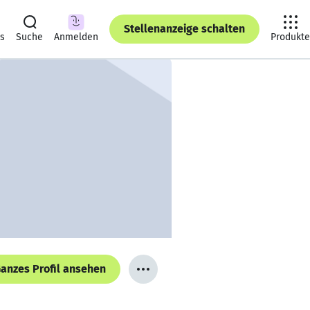
Stellenanzeige schalten
ts
Suche
Anmelden
Produkte
anzes Profil ansehen