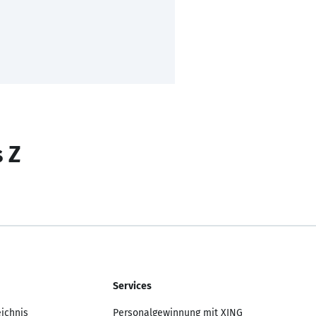
s Z
Services
eichnis
Personalgewinnung mit XING