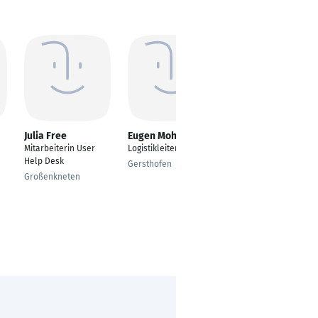
Julia Free
Eugen Mohrlang
Leif-Torben Stein
Mitarbeiterin User
Logistikleiter
Finanz-Manager
Help Desk
Gersthofen
Winsen (Luhe)
Großenkneten