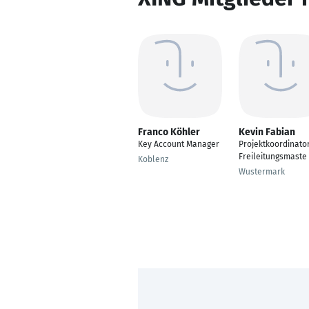
Franco Köhler
Kevin Fabian
Key Account Manager
Projektkoordinato
Freileitungsmaste
Koblenz
Wustermark