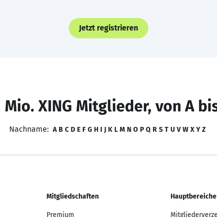
Jetzt registrieren
 Mio. XING Mitglieder, von A bi
Nachname:
A
B
C
D
E
F
G
H
I
J
K
L
M
N
O
P
Q
R
S
T
U
V
W
X
Y
Z
Mitgliedschaften
Hauptbereiche
Premium
Mitgliederverz