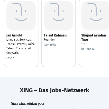
Jan Arnold
Faisal Rahman
Shujaat arsalan
Tipu
Linguistic Services:
Founder
---
Transl., Proofr., Voice
East Riffa
Talent, Transcr., AI,
Raunheim
Copywrit.
Essen
XING – Das Jobs-Netzwerk
Über eine Million Jobs