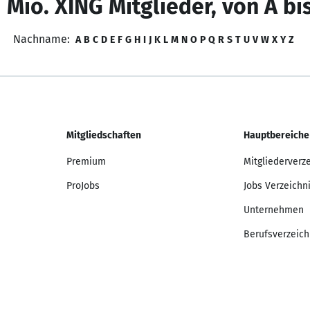
 Mio. XING Mitglieder, von A bi
Nachname:
A
B
C
D
E
F
G
H
I
J
K
L
M
N
O
P
Q
R
S
T
U
V
W
X
Y
Z
Mitgliedschaften
Hauptbereiche
Premium
Mitgliederverz
ProJobs
Jobs Verzeichn
Unternehmen
Berufsverzeich