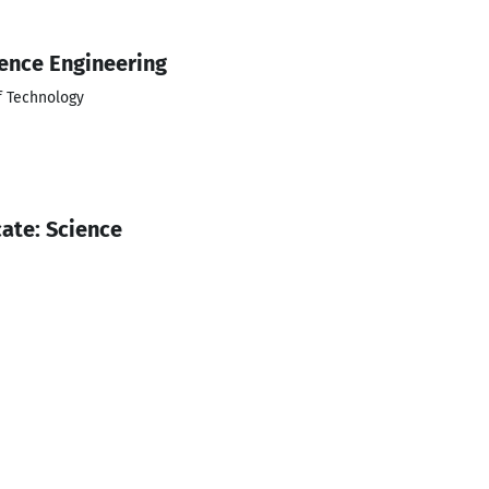
ence Engineering
f Technology
cate: Science