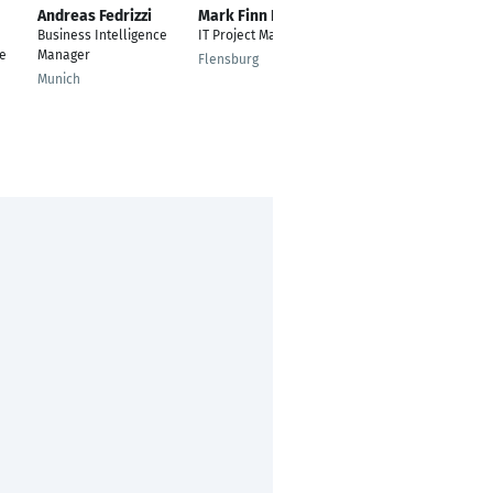
Andreas Fedrizzi
Mark Finn Fischer
Bilal Raza
Business Intelligence
IT Project Manager
Data Analytics
ce
Manager
Flensburg
Fürth
Munich