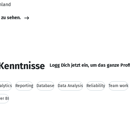
hland
e zu sehen.
Kenntnisse
Logg Dich jetzt ein, um das ganze Prof
alytics
Reporting
Database
Data Analysis
Reliability
Team work
er BI