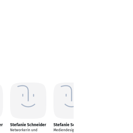
er
Stefanie Schneider
Stefanie Schneider
Stefanie Schneider
Networkerin und
Mediendesignerin
Leiterin