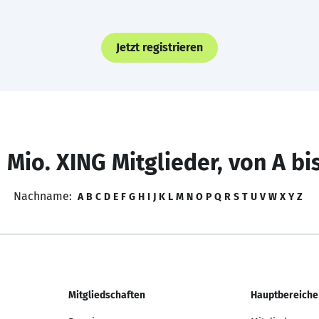
Jetzt registrieren
 Mio. XING Mitglieder, von A bi
Nachname:
A
B
C
D
E
F
G
H
I
J
K
L
M
N
O
P
Q
R
S
T
U
V
W
X
Y
Z
Mitgliedschaften
Hauptbereiche