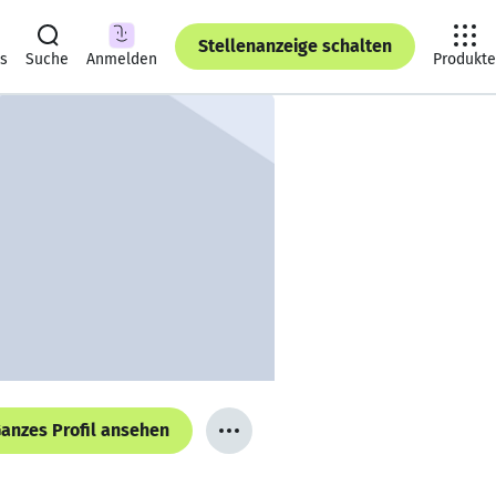
Stellenanzeige schalten
ts
Suche
Anmelden
Produkte
anzes Profil ansehen