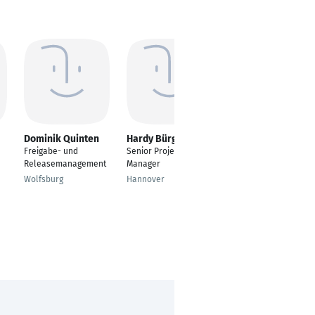
Dominik Quinten
Hardy Bürger
Judith Sopper
Freigabe- und
Senior Project
IT-Koordinatorin
Releasemanagement
Manager
Friedberg
Wolfsburg
Hannover