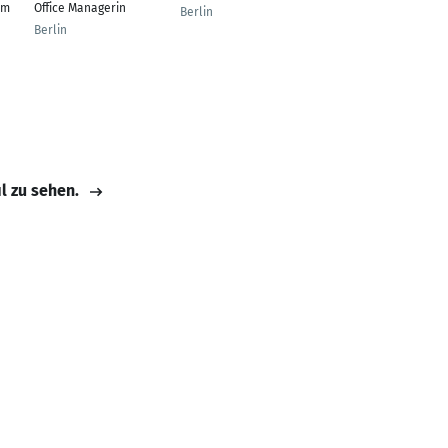
em
Office Managerin
Hausverwaltung
Berlin
Berlin
Bonn
il zu sehen.