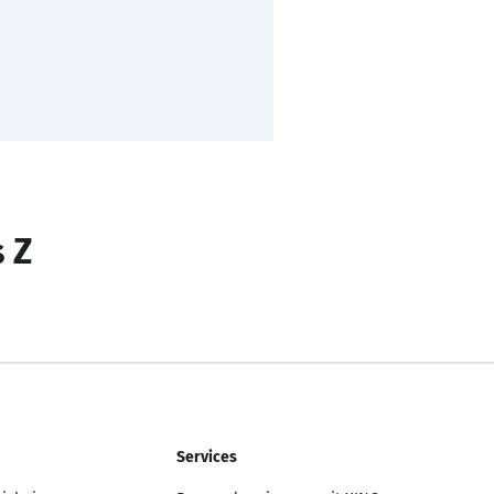
s Z
Services