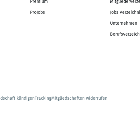
Premium
Mitgliederverz
ProJobs
Jobs Verzeichn
Unternehmen
Berufsverzeich
edschaft kündigen
Tracking
Mitgliedschaften widerrufen