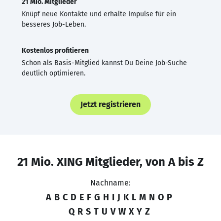
21 Mio. Mitglieder
Knüpf neue Kontakte und erhalte Impulse für ein
besseres Job-Leben.
Kostenlos profitieren
Schon als Basis-Mitglied kannst Du Deine Job-Suche
deutlich optimieren.
Jetzt registrieren
21 Mio. XING Mitglieder, von A bis Z
Nachname:
A
B
C
D
E
F
G
H
I
J
K
L
M
N
O
P
Q
R
S
T
U
V
W
X
Y
Z