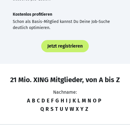
Kostenlos profitieren
Schon als Basis-Mitglied kannst Du Deine Job-Suche
deutlich optimieren.
Jetzt registrieren
21 Mio. XING Mitglieder, von A bis Z
Nachname:
A
B
C
D
E
F
G
H
I
J
K
L
M
N
O
P
Q
R
S
T
U
V
W
X
Y
Z