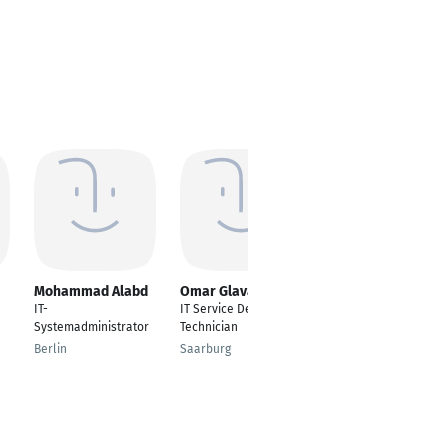
Mohammad Alabd
Omar Glavas
MOHAMED EL
mahdi TABAHATE
IT-
IT Service Desk
IT ENGINEER
Systemadministrator
Technician
tanger
Berlin
Saarburg