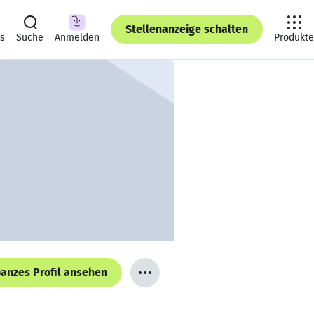
Stellenanzeige schalten
ts
Suche
Anmelden
Produkte
anzes Profil ansehen