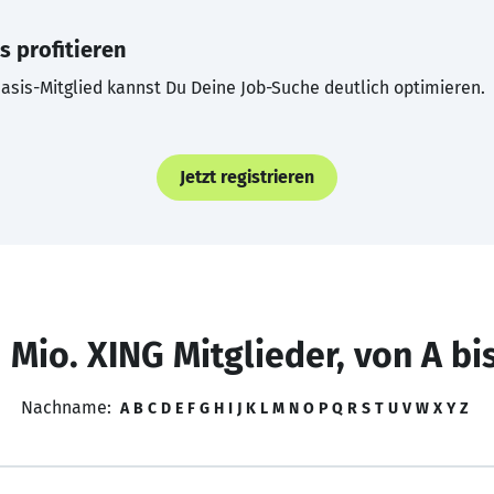
s profitieren
asis-Mitglied kannst Du Deine Job-Suche deutlich optimieren.
Jetzt registrieren
 Mio. XING Mitglieder, von A bi
Nachname:
A
B
C
D
E
F
G
H
I
J
K
L
M
N
O
P
Q
R
S
T
U
V
W
X
Y
Z