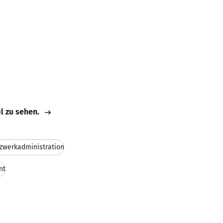
il zu sehen.
zwerkadministration
nt