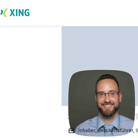
Steven Naschold
Inhaber, Geschäftsführer,