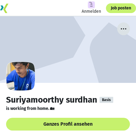
Job posten
Anmelden
Suriyamoorthy surdhan
Basis
is working from home. 🏡
Ganzes Profil ansehen