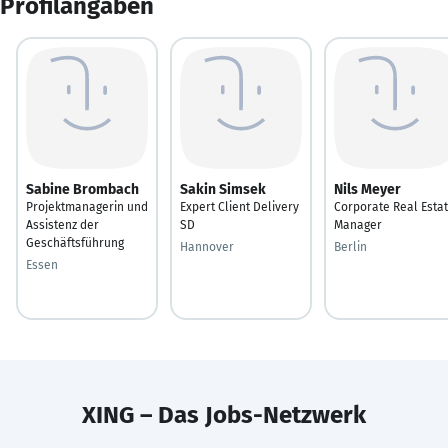
Profilangaben
Sabine Brombach
Sakin Simsek
Nils Meyer
Projektmanagerin und
Expert Client Delivery
Corporate Real Esta
Assistenz der
SD
Manager
Geschäftsführung
Hannover
Berlin
Essen
XING – Das Jobs-Netzwerk