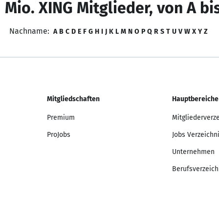
 Mio. XING Mitglieder, von A bi
Nachname:
A
B
C
D
E
F
G
H
I
J
K
L
M
N
O
P
Q
R
S
T
U
V
W
X
Y
Z
Mitgliedschaften
Hauptbereiche
Premium
Mitgliederverz
ProJobs
Jobs Verzeichn
Unternehmen
Berufsverzeich