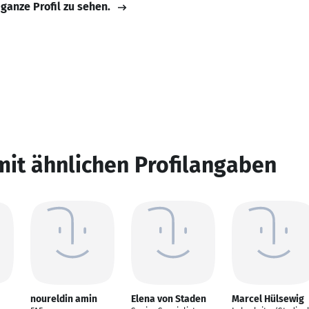
 ganze Profil zu sehen.
mit ähnlichen Profilangaben
noureldin amin
Elena von Staden
Marcel Hülsewig