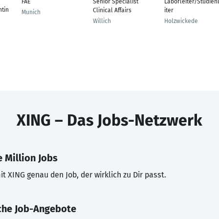
FAE
Senior Specialist
Laborleiter/Studien
tin
Clinical Affairs
iter
Munich
Willich
Holzwickede
XING – Das Jobs-Netzwerk
 Million Jobs
t XING genau den Job, der wirklich zu Dir passt.
che Job-Angebote