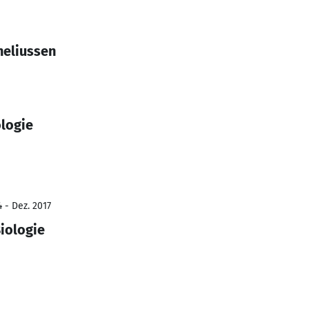
neliussen
ologie
 - Dez. 2017
iologie