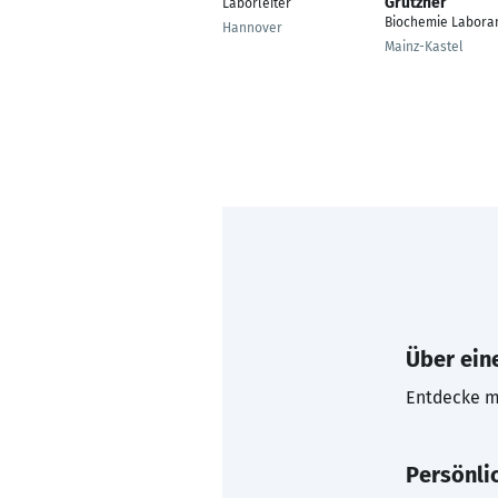
Grützner
Laborleiter
Biochemie Laboran
Hannover
Mainz-Kastel
Über eine
Entdecke mi
Persönli