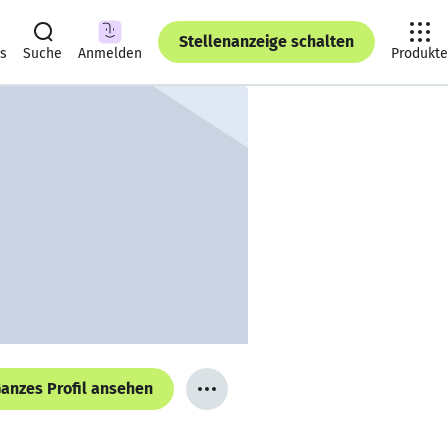
Stellenanzeige schalten
ts
Suche
Anmelden
Produkte
anzes Profil ansehen