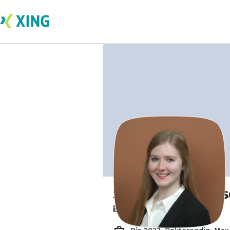
Svenja Cornelius
ist offen für Projekte. 🔎