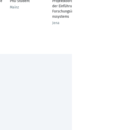
le
PhD Student
Projektkoordinatorin
Labormanagement
der Einführung eines
Mainz
Bonn
Forschungsinformatio
nssystems
Jena